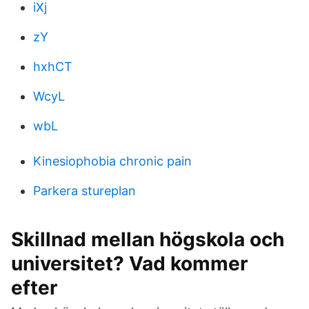
iXj
zY
hxhCT
WcyL
wbL
Kinesiophobia chronic pain
Parkera stureplan
Skillnad mellan högskola och
universitet? Vad kommer
efter